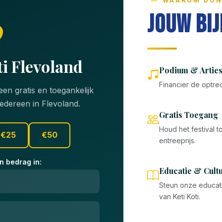
WAAROM DON
Jouw Bij
ti Flevoland
Podium & Arties
Financier de optred
en gratis en toegankelijk
iedereen in Flevoland.
Gratis Toegang
Houd het festival 
€25
€50
entreeprijs.
n bedrag in:
Educatie & Cult
Steun onze educat
van Keti Koti.