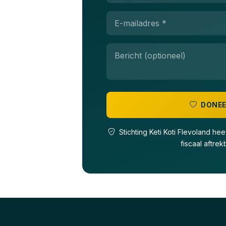
DONEE
Stichting Keti Koti Flevoland he
fiscaal aftrekb