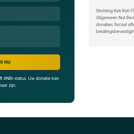
Stichting Keti Koti
(Algemeen Nut Beog
donaties fiscaal af
betalingsbevestigin
R NU
eft ANBI-status. Uw donatie kan
aar zijn.